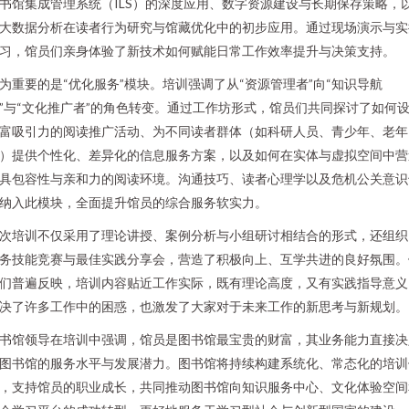
书馆集成管理系统（ILS）的深度应用、数字资源建设与长期保存策略，
大数据分析在读者行为研究与馆藏优化中的初步应用。通过现场演示与实
习，馆员们亲身体验了新技术如何赋能日常工作效率提升与决策支持。
为重要的是“优化服务”模块。培训强调了从“资源管理者”向“知识导航
”与“文化推广者”的角色转变。通过工作坊形式，馆员们共同探讨了如何
富吸引力的阅读推广活动、为不同读者群体（如科研人员、青少年、老年
）提供个性化、差异化的信息服务方案，以及如何在实体与虚拟空间中营
具包容性与亲和力的阅读环境。沟通技巧、读者心理学以及危机公关意识
纳入此模块，全面提升馆员的综合服务软实力。
次培训不仅采用了理论讲授、案例分析与小组研讨相结合的形式，还组织
务技能竞赛与最佳实践分享会，营造了积极向上、互学共进的良好氛围。
们普遍反映，培训内容贴近工作实际，既有理论高度，又有实践指导意义
决了许多工作中的困惑，也激发了大家对于未来工作的新思考与新规划。
书馆领导在培训中强调，馆员是图书馆最宝贵的财富，其业务能力直接决
图书馆的服务水平与发展潜力。图书馆将持续构建系统化、常态化的培训
，支持馆员的职业成长，共同推动图书馆向知识服务中心、文化体验空间