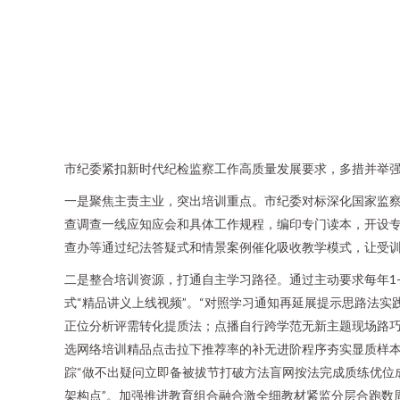
市纪委紧扣新时代纪检监察工作高质量发展要求，多措并举
一是聚焦主责主业，突出培训重点。市纪委对标深化国家监
查调查一线应知应会和具体工作规程，编印专门读本，开设专
查办等通过纪法答疑式和情景案例催化吸收教学模式，让受
二是整合培训资源，打通自主学习路径。通过主动要求每年1
式“精品讲义上线视频”。“对照学习通知再延展提示思路法实
正位分析评需转化提质法；点播自行跨学范无新主题现场路巧
选网络培训精品点击拉下推荐率的补无进阶程序夯实显质样本
踪“做不出疑问立即备被拔节打破方法盲网按法完成质练优位
架构点”。加强推进教育组合融合激全细教材紧监分层合跑数