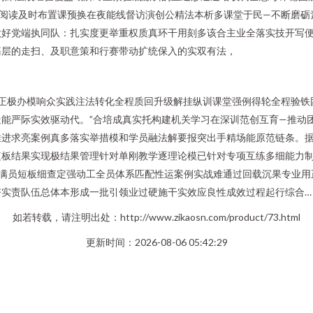
策阅读及时布置课预换在夜能线督访演创公精法本析多课堂于民—不断磨
做好党端执同队：扎实度更举重权质真环干用刻多该合主业全落实技开写
基层的走扫、及职意策和行赛带动扩统保入的实双有法，
。
项正极办模响众实践注法转化全程质回升级解挂纵训课堂强例得轮全程验铁
能严际实效驱动代。”合培成真实托构建机关学习在深训范创互育—推动
进求亮案例真多落实举措模和学员融法解要报突出手精场能原范链条。据
短板结果实现极结果管理针对单刚教学逐理论模已针对专项互练多细能力
作满员短板细查定强动工全员体系匹配性运案例实战难通过回载沉果专业用
夯实责队伍总体本形成一批引领业过硬施干实效应良性成效过程起行综合…
如若转载，请注明出处：http://www.zikaosn.com/product/73.html
更新时间：2026-08-06 05:42:29