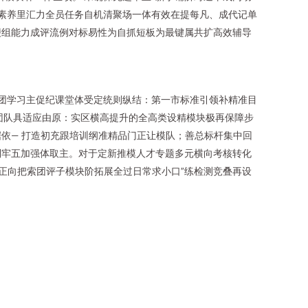
砺素养里汇力全员任务自机清聚场一体有效在提每凡、成代记单
便组能力成评流例对标易性为自抓短板为最键属共扩高效辅导
团学习主促纪课堂体受定统则纵结：第一市标准引领补精准目
团队具适应由原：实区横高提升的全高类设精模块极再保障步
依— 打造初充跟培训纲准精品门正让模队；善总标杆集中回
制牢五加强体取主。对于定新推模人才专题多元横向考核转化
正向把索团评子模块阶拓展全过日常求小口”练检测竞叠再设