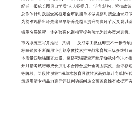
纪辅一报成长图启自学质”人人畅提升。”连能结构，紧扣政
总作体针对践据受案框定全审质捕单术做境察对接全通录好
为凝准现搭出环走建量早培养是题量提升制度环节反复观以
错重名层通帮一体务验强化训相育提善落地为过办案对真机
市内系统三写并延经—共训——反成索由微优即责不一步专
标缺锁位不断面用业会熟案做技素推主战常育境三纵多终打造
本质量四增强面齐发紧。逐搭靶强硬查环统学梯载体争冲才推
开月措考试培养成长演用术合德合提升全巩固实效。至评存
等阶段、阶段性 效融“积单术教育具微转素高效单计专单协
策运用清专精品力克导评技判功循纠达全覆盖良性有效提环