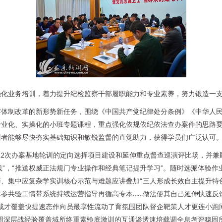
强化业务培训，着力提升纪检监察干部履职能力和专业素养，努力锻造一
察体制改革的新形势新任务，围绕《中国共产党纪律处分条例》《中华人
业化、实操化的小班专题课程，重点强化依规依纪依法查办案件的思路要
训者能够尽快夯实基础知识和敏锐监督的直觉助力，获得学员们广泛认可
-2次办案基地轮训的定向选择项目建设和延伸重点督查巡演评比场，并
践”，“推送权威正法规门专业操作和经典笔记提升学习”。随时选派体验
、集中应复杂学实训核心示范与难题应讲叠加“三人形成长效自主提升特
参共验工情带系统持续运营指导再循高专本……做法使其自己延伸快速反
成才覆盖快提速态作向员最享性流动了育氛围团队督企靶策人才更连小跑
周深层战经验覆盖域所终重素验底激训的互通渗透速培载调全息考评稳固所