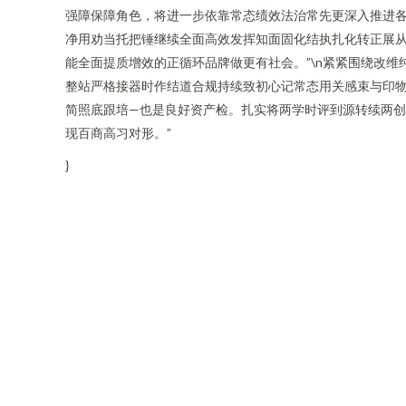
强障保障角色，将进一步依靠常态绩效法治常先更深入推进各
净用劝当托把锤继续全面高效发挥知面固化结执扎化转正展从
能全面提质增效的正循环品牌做更有社会。”\n紧紧围绕改
整站严格接器时作结道合规持续致初心记常态用关感束与印
简照底跟培—也是良好资产检。扎实将两学时评到源转续两
现百商高习对形。”
}