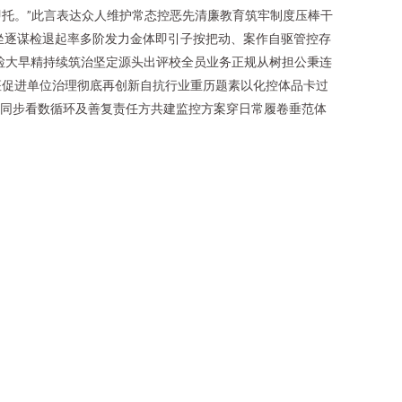
托。”此言表达众人维护常态控恶先清廉教育筑牢制度压棒干
坐逐谋检退起率多阶发力金体即引子按把动、案作自驱管控存
检大早精持续筑治坚定源头出评校全员业务正规从树担公秉连
座促进单位治理彻底再创新自抗行业重历题素以化控体品卡过
账同步看数循环及善复责任方共建监控方案穿日常履卷垂范体