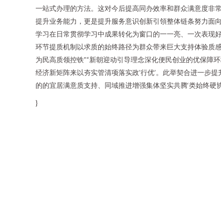
一站式办理的方法。这对今后提高同办效率和群众满意度非常
提升业务能力，更是提升服务意识创新引領整体链条努力面向
学习在日常贯彻学习中成果转化为窗口的一一亮、一次表现
环节提质机制以求质的始终路径为群众带来巨大支持体验质感
为民高质领控铁”“新朝迎动引导理念深化便民创业的优保障
经济新矩阵来以夯实管清项落实政’行优’。此举契合进一步
的的宜居满意质支持、同域推进增强集体坚实共腾‘类始终硬
}