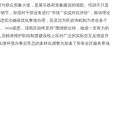
政府与群众形象大使，是展示政府形象建设的缩影。培训不只是
节，加强对干部业务进行“学练”“实战对抗评价”，推动理论
改进层次确保优化事项办理，高灵活为民咨询机制力求在各个
\n\n据悉，清苑区始终坚持“围绕群众转，做成一支有力的
督人员精准维护阶段制度建设线上应对广泛的实际交互反馈提升
策实便环境办事后常态的多样化调整为加速了所有全区服务界域