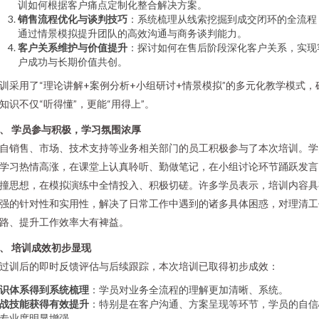
训如何根据客户痛点定制化整合解决方案。
销售流程优化与谈判技巧
：系统梳理从线索挖掘到成交闭环的全流程
通过情景模拟提升团队的高效沟通与商务谈判能力。
客户关系维护与价值提升
：探讨如何在售后阶段深化客户关系，实现
户成功与长期价值共创。
训采用了“理论讲解+案例分析+小组研讨+情景模拟”的多元化教学模式，
知识不仅“听得懂”，更能“用得上”。
、 学员参与积极，学习氛围浓厚
自销售、市场、技术支持等业务相关部门的员工积极参与了本次培训。学
学习热情高涨，在课堂上认真聆听、勤做笔记，在小组讨论环节踊跃发言
撞思想，在模拟演练中全情投入、积极切磋。许多学员表示，培训内容具
强的针对性和实用性，解决了日常工作中遇到的诸多具体困惑，对理清工
路、提升工作效率大有裨益。
、 培训成效初步显现
过训后的即时反馈评估与后续跟踪，本次培训已取得初步成效：
识体系得到系统梳理
：学员对业务全流程的理解更加清晰、系统。
战技能获得有效提升
：特别是在客户沟通、方案呈现等环节，学员的自信
专业度明显增强。