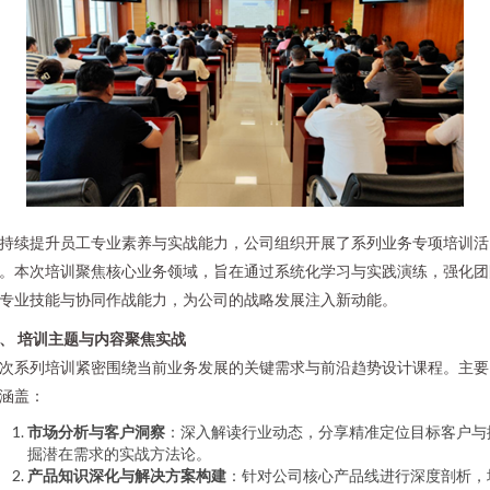
持续提升员工专业素养与实战能力，公司组织开展了系列业务专项培训活
。本次培训聚焦核心业务领域，旨在通过系统化学习与实践演练，强化团
专业技能与协同作战能力，为公司的战略发展注入新动能。
、 培训主题与内容聚焦实战
次系列培训紧密围绕当前业务发展的关键需求与前沿趋势设计课程。主要
涵盖：
市场分析与客户洞察
：深入解读行业动态，分享精准定位目标客户与
掘潜在需求的实战方法论。
产品知识深化与解决方案构建
：针对公司核心产品线进行深度剖析，