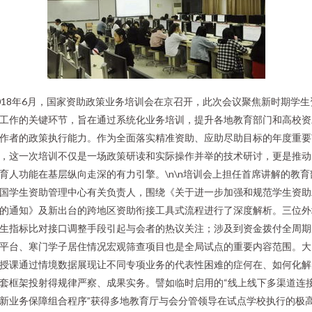
018年6月，国家资助政策业务培训会在京召开，此次会议聚焦新时期学生
工作的关键环节，旨在通过系统化业务培训，提升各地教育部门和高校资
作者的政策执行能力。作为全面落实精准资助、应助尽助目标的年度重要
，这一次培训不仅是一场政策研读和实际操作并举的技术研讨，更是推动
育人功能在基层纵向走深的有力引擎。\n\n培训会上担任首席讲解的教育
国学生资助管理中心有关负责人，围绕《关于进一步加强和规范学生资助
的通知》及新出台的跨地区资助衔接工具式流程进行了深度解析。三位外
生指标比对接口调整手段引起与会者的热议关注；涉及到资金拨付全周期
平台、寒门学子居住情况宏观筛查项目也是全局试点的重要内容范围。大
授课通过情境数据展现让不同专项业务的代表性困难的症何在、如何化解
套框架投射得规律严察、成果实务。譬如临时启用的“线上线下多渠道连
新业务保障组合程序”获得多地教育厅与会分管领导在试点学校执行的极