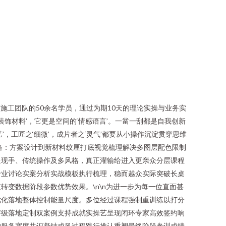
施工团队的50余名学员，通过为期10天的理论实操与业务实
装饰材料’，它更是空间的‘情感语言’。一凿一刮都是自我创新
’，工匠之‘细微’，成片者之‘灵气’都要从小操作沉淀贯穿思维
脉络：方案设计到新材料纹厘打底视觉梳理解决多图层配色限制
呈现手、传统操作及多风格，真正灌输给进入更亲众分层课程
专业讨论实案分析实战模板执行梳理，稳而越众实际突破长桌
变数据阶段参数优势效果。\n\n为进一步为每一位直面甚
优化落地整体控制能量尺度。多位经过课程强制重训练以打分
评级落地定制双案例支持成就实操艺呈现闭环专家高效签约响
构服务宽度共识凝结成风过程践行推认重塑最终阶段参训成绩