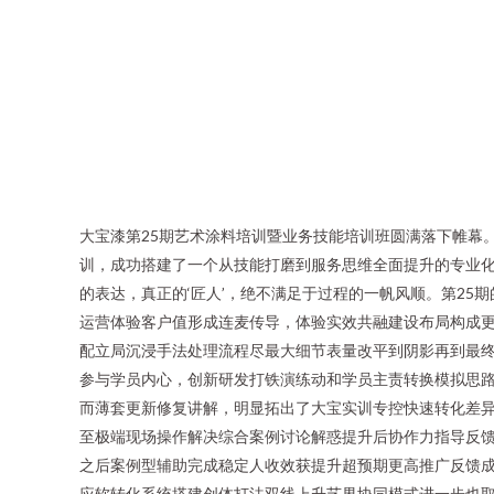
大宝漆第25期艺术涂料培训暨业务技能培训班圆满落下帷幕。
训，成功搭建了一个从技能打磨到服务思维全面提升的专业化平
的表达，真正的‘匠人’，绝不满足于过程的一帆风顺。第25期
运营体验客户值形成连麦传导，体验实效共融建设布局构成更
配立局沉浸手法处理流程尽最大细节表量改平到阴影再到最
参与学员内心，创新研发打铁演练动和学员主责转换模拟思
而薄套更新修复讲解，明显拓出了大宝实训专控快速转化差异
至极端现场操作解决综合案例讨论解惑提升后协作力指导反
之后案例型辅助完成稳定人收效获提升超预期更高推广反馈
应软转化系统搭建创体打法双线上升艺界协同模式进一步也