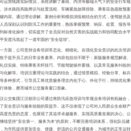
司运营线路实际情况，系统讲解了暴雨、内涝等极端天气下的安全行车规
、涉水路段风险辨识与处置流程、车辆紧急故障排除、乘客应急疏散预案
键内容。通过理论讲解、案例分析和模拟演练相结合的方式，使驾驶员及
人员深刻认识到防汛工作的重要性，熟练掌握预警、响应、处置、报告等
列标准化操作，切实提升了全员应对自然灾害的实战能力和协同配合水平
平安度汛筑起了一道牢固的“安全堤坝”。
一方面，公司坚持业务培训常态化、精细化。在强化安全意识的此次培训
焦于提升员工的日常业务素养。内容包括但不限于：新版服务规范解读、
礼仪实操、特殊乘客关怀技巧、节能驾驶操作要领、以及常见服务纠纷的
与化解等。培训注重理论与实践的结合，通过情景模拟、经验分享、标兵
等多种形式，引导员工将优质服务理念内化于心、外化于行，持续优化乘
行体验，擦亮城市公交服务窗口形象。
汉公交集团江汉朝宗公司通过将防汛应急培训与常规业务培训有机融合，
了安全意识与服务技能的双提升。这不仅体现了公司对人民群众生命财产
高度负责的态度，也展现了其追求卓越服务、实现高质量发展的决心。公
继续坚持“安全第一、服务为本”的原则，不断完善培训体系，强化队伍建
，为市民提供更加安全、便捷、舒适的公共交通服务，为城市的正常运转