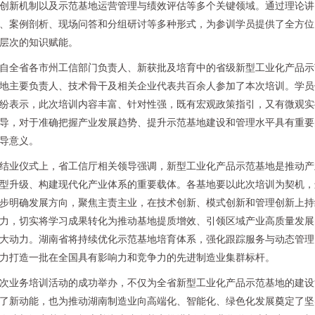
创新机制以及示范基地运营管理与绩效评估等多个关键领域。通过理论讲
、案例剖析、现场问答和分组研讨等多种形式，为参训学员提供了全方位
层次的知识赋能。
自全省各市州工信部门负责人、新获批及培育中的省级新型工业化产品示
地主要负责人、技术骨干及相关企业代表共百余人参加了本次培训。学员
纷表示，此次培训内容丰富、针对性强，既有宏观政策指引，又有微观实
导，对于准确把握产业发展趋势、提升示范基地建设和管理水平具有重要
导意义。
结业仪式上，省工信厅相关领导强调，新型工业化产品示范基地是推动产
型升级、构建现代化产业体系的重要载体。各基地要以此次培训为契机，
步明确发展方向，聚焦主责主业，在技术创新、模式创新和管理创新上持
力，切实将学习成果转化为推动基地提质增效、引领区域产业高质量发展
大动力。湖南省将持续优化示范基地培育体系，强化跟踪服务与动态管理
力打造一批在全国具有影响力和竞争力的先进制造业集群标杆。
次业务培训活动的成功举办，不仅为全省新型工业化产品示范基地的建设
了新动能，也为推动湖南制造业向高端化、智能化、绿色化发展奠定了坚