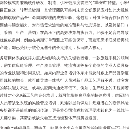
网轻模式向兼顾硬件研发、制造、供应链深度管控的“重模式”转型。小米
目正值这一转型关键期，其管理团队可能尚未完全积累起应对如此大规模
预期旗舰产品全生命周期管理的成熟经验。这包括：对供应链合作伙伴的
预估与锁定能力、对市场需求波动的精准预判与动态调整、以及跨部门（
、采购、生产、营销）在高压下的高效决策与执行力。经验不足容易导致
犹豫或误判，例如在初期订单预测上可能偏保守，而发现需求旺盛后再想
产能，却已受限于核心元器件的长期排期，从而陷入被动。
务培训体系的支撑力度成为影响执行的关键软因素。一款旗舰手机的顺利
，需要供应链管理、生产质量管理、物流协调等多个岗位的专业人员具备
的专业技能和协同意识。如果内部业务培训体系未能及时跟上产品复杂度
司规模的增长，就可能导致一线执行人员对新产品工艺理解不透、对突发
的解决能力不足、或与供应商沟通效率低下。例如，生产线上的工程师若
过针对小米9新工艺的充分培训，就可能影响良品率的快速爬升；供应链
人员若缺乏系统的风险管控培训，则难以提前识别并规避潜在的断供风险
务培训不是简单的知识传递，更是将公司流程和管理要求转化为一线战斗
关键桥梁，其滞后或缺失会直接拖慢整体产能爬坡速度。
米9的产能问题是一面镜子，映照出小米在向更高阶的制造业巨头迈进过