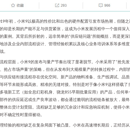
019年初，小米9以极高的性价比和出色的硬件配置引发市场热潮，但随之
的却是长期的产能不足与供货紧张，这成为小米发展历程中一个值得深入
的案例。其背后所折射的，远非简单的“供应链问题”所能概括，而是更深
地涉及企业内部流程设计、管理经验积累以及核心业务培训体系等多维度
战。
流程层面，小米9的发布与量产节奏出现了显著脱节。小米采用了“抢先发
、抢占市场声量”的策略，但在从发布到大规模量产的转换过程中，内部
与供应链衔接流程存在优化空间。新产品的物料准备、生产线调试、品质
等环节未能形成高效、精准的无缝对接。特别是对于像小米9这样搭载了
多项新工艺（如全息幻彩机身、骁龙855早期批量应用）的产品，任何单
部件的供应延迟或生产良率波动，都会通过脆弱的流程链条被放大，最终
整体出货计划受阻。流程缺乏足够的冗余设计和应急响应机制，使得小米
对不确定性时显得被动。
理经验的相对缺乏在复杂局面下被凸显。小米在高速增长期后，正经历从