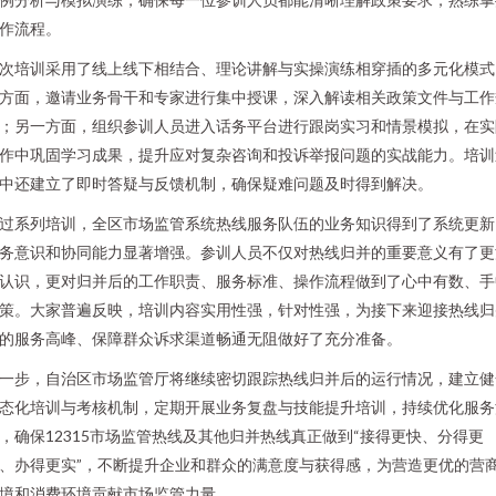
作流程。
次培训采用了线上线下相结合、理论讲解与实操演练相穿插的多元化模式
方面，邀请业务骨干和专家进行集中授课，深入解读相关政策文件与工作
；另一方面，组织参训人员进入话务平台进行跟岗实习和情景模拟，在实
作中巩固学习成果，提升应对复杂咨询和投诉举报问题的实战能力。培训
中还建立了即时答疑与反馈机制，确保疑难问题及时得到解决。
过系列培训，全区市场监管系统热线服务队伍的业务知识得到了系统更新
务意识和协同能力显著增强。参训人员不仅对热线归并的重要意义有了更
认识，更对归并后的工作职责、服务标准、操作流程做到了心中有数、手
策。大家普遍反映，培训内容实用性强，针对性强，为接下来迎接热线归
的服务高峰、保障群众诉求渠道畅通无阻做好了充分准备。
一步，自治区市场监管厅将继续密切跟踪热线归并后的运行情况，建立健
态化培训与考核机制，定期开展业务复盘与技能提升培训，持续优化服务
，确保12315市场监管热线及其他归并热线真正做到“接得更快、分得更
、办得更实”，不断提升企业和群众的满意度与获得感，为营造更优的营
境和消费环境贡献市场监管力量。