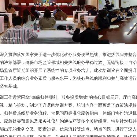
深入贯彻落实国家关于进一步优化政务服务便民热线、推进热线归并整合
的决策部署，确保市场监管领域相关热线服务平稳过渡、无缝衔接，自治
场监管厅近期组织开展了系统性的专项业务培训。此次培训旨在全面提升
工作人员的综合业务素质与服务水平，为核心热线的顺利归并与高效运行
坚实基础。
训工作紧紧围绕“确保归并顺利、服务提质增效”的核心目标展开。厅内高
视，精心策划，制定了详尽的培训方案。培训内容全面覆盖了政策法规解
、归并后热线新业务流程、常见问题标准化应答指南、跨部门协作沟通机
、应急处突预案以及服务礼仪与沟通技巧等多个关键维度。特别针对归并
能出现的业务交叉、职责边界、信息流转等难点、堵点问题，进行了深入
例分析与模拟演练，确保每一位参训人员都能清晰理解政策要求，熟练掌